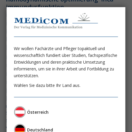
immundysfunktion
immunosep-studie
immuntherapie
intensiv-news
intensivmedizin
intensivstation
intensivversorgung
kdigo-leitlinien
lebernekrose
leberzirrhose
mangelernährung
Wir wollen Fachärzte und Pfleger topaktuell und
masld
wissenschaftlich fundiert über Studien, fachspezifische
metabolische lebererkrankung
mikrobiom
Entwicklungen und deren praktische Umsetzung
multiples myelom
nasogastrale sonde
informieren, um sie in ihrer Arbeit und Fortbildung zu
nephro-news
nephrologie
unterstützen.
niereninsuffizienz
nutrition
Wählen Sie dazu bitte Ihr Land aus.
peg-implantationstechniken
perioperative nierenschädigung
präzisionstherapie
pisces-studie
schluckstörung
semaglutid
sepsis
Österreich
septischer schock
surrogatparamenter
vasopressortherapie
öggh
Deutschland