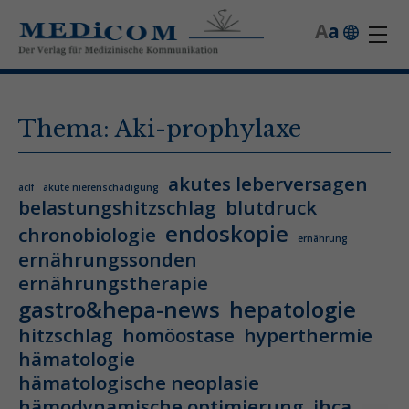
A
a
Thema: Aki-prophylaxe
akutes leberversagen
aclf
akute nierenschädigung
belastungshitzschlag
blutdruck
endoskopie
chronobiologie
ernährung
ernährungssonden
ernährungstherapie
gastro&hepa-news
hepatologie
hitzschlag
homöostase
hyperthermie
hämatologie
hämatologische neoplasie
hämodynamische optimierung
ihca