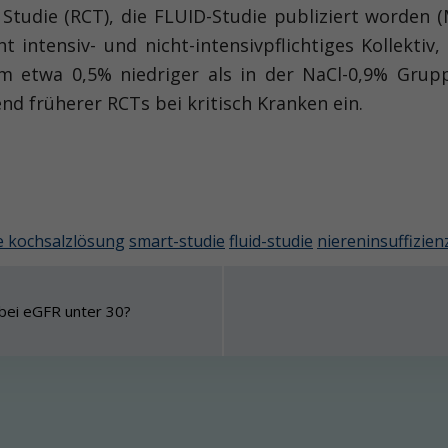
tudie (RCT), die FLUID-Studie publiziert worden (M
 intensiv- und nicht-intensivpflichtiges Kollektiv, 
m etwa 0,5% niedriger als in der NaCl-0,9% Gruppe
end früherer RCTs bei kritisch Kranken ein.
e kochsalzlösung
smart-studie
fluid-studie
niereninsuffizien
 bei eGFR unter 30?