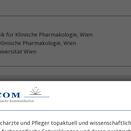
nik für Klinische Pharmakologie, Wien
r Klinische Pharmakologie, Wien
niversität Wien
ed ringer‘s solution versus normal saline.
sh S, Cook DJ, Fox-Robichaud AE, Martin C, et al.
chärzte und Pfleger topaktuell und wissenschaftlich