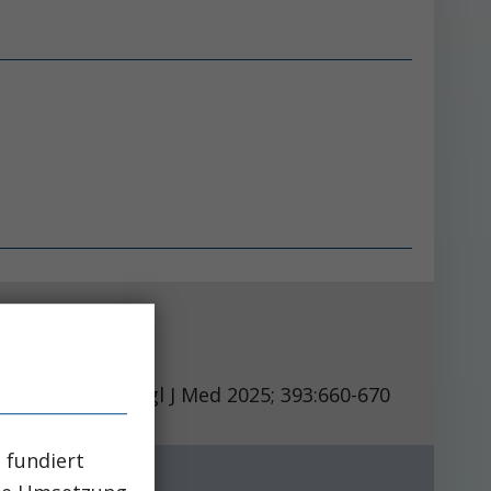
N Engl J Med 2025; 393:660-670
 fundiert