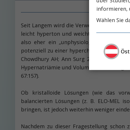
über Studien
informieren, 
Wählen Sie da
Seit Langem wird die Verwendung von 0,9% 
leicht hyperton und weicht bekanntlich d
also eher ein „unphysiologisches NaCl“ 
potenziell zu einer hyperchlorämen ­Azidos
Öst
Chowdhury AH; Ann Surg 2012; 256:18, Sem
Hypernatriämie und Volumenüberladung bei
67:157).
Ob kristalloide Lösungen (wie das vorw
balancierten Lösungen (z. B. ELO-MEL is
bringen, ist jedoch weiterhin weniger eind
Nachdem zu dieser Fragestellung schon za