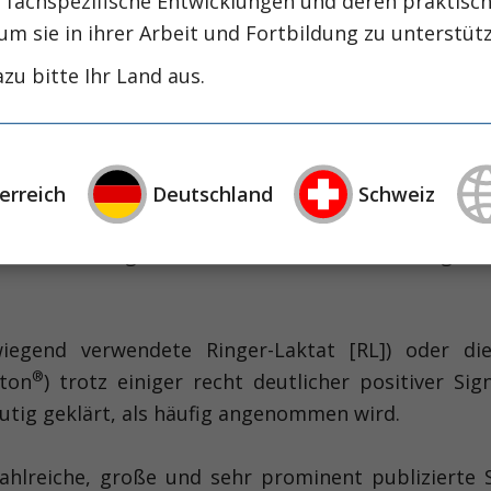
, fachspezifische Entwicklungen und deren praktis
um sie in ihrer Arbeit und Fortbildung zu unterstüt
zu bitte Ihr Land aus.
Natriumchlorid-Lösung (NaCl 0,9%) zur Volumenthera
eutlich von der physiologischen Elektrolytzusamme
(Tabelle) mit supraphysiologischem Natrium – vor
e und renaler Dysfunktion beitragen können (Chlorid 
erreich
Deutschland
Schweiz
ler MW; Am J Respir Crit Care Med 2029; 199:952).
 Verwendung Natrium-reicher Infusionslösungen erh
iegend verwendete Ringer-Laktat [RL]) oder di
®
oton
) trotz einiger recht deutlicher positiver Sig
eutig geklärt, als häufig angenommen wird.
hlreiche, große und sehr prominent publizierte St