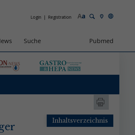
A
a
Login
Registration
News
Suche
Pubmed
Inhaltsverzeichnis
ger