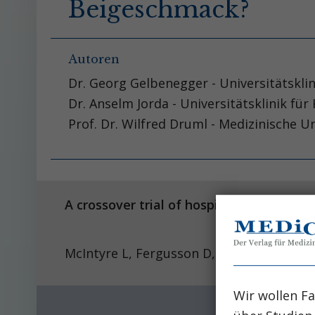
Beigeschmack?
Autoren
Dr. Georg Gelbenegger - Universitätskli
Dr. Anselm Jorda - Universitätsklinik fü
Prof. Dr. Wilfred Druml - Medizinische U
A crossover trial of hospital-wide lactat
McIntyre L, Fergusson D, McArdle T, Engli
Wir wollen Fa