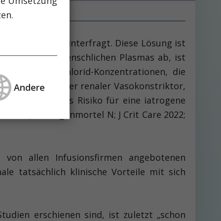
che Umsetzung
zen.
pie kritisch hinterfragt. Diese Lösung ist
nsetzung des menschlichen Plasmas ab, ist
 allem aber Chlorid-Konzentrationen, die
ist ein selektiver renaler Vasokonstriktor,
Andere
 Zudem wird das Risiko für eine iatrogene
öht (Van Regenmortel N; J Crit Care 2022;
e von allen Infusionsfirmen angebotenen
nale tatsächlich klinische Vorteile mit sich
udien erschienen sind, ist zuletzt „schon