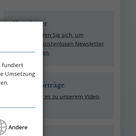
Newsletter
Registrieren Sie sich, um
unseren kostenlosen Newsletter
zu erhalten.
 fundiert
che Umsetzung
zen.
Video-Vorträge
Hier geht es zu unserem Video-
Archiv!
Andere