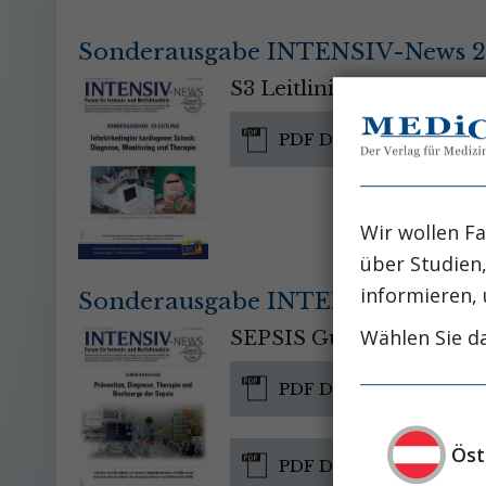
Sonderausgabe INTENSIV-News 2
S3 Leitlinien
PDF Download
Wir wollen Fa
über Studien
informieren, 
Sonderausgabe INTENSIV-News 
Wählen Sie da
SEPSIS Guidelines
PDF Download AT
Öst
PDF Download DE