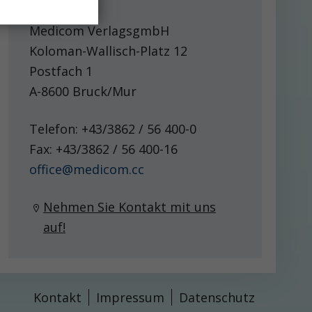
Kontakt
Medicom VerlagsgmbH
Koloman-Wallisch-Platz 12
Postfach 1
A-8600 Bruck/Mur
Telefon: +43/3862 / 56 400-0
Fax: +43/3862 / 56 400-16
ff
c
m
d
c
m
cc
Nehmen Sie Kontakt mit uns
auf!
Kontakt
Impressum
Datenschutz