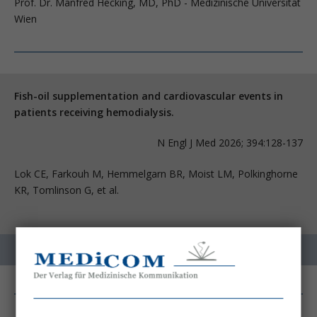
Prof. Dr. Manfred Hecking, MD, PhD - Medizinische Universität
Wien
Fish-oil supplementation and cardiovascular events in
patients receiving hemodialysis.
N Engl J Med 2026; 394:128-137
Lok CE, Farkouh M, Hemmelgarn BR, Moist LM, Polkinghorne
KR, Tomlinson G, et al.