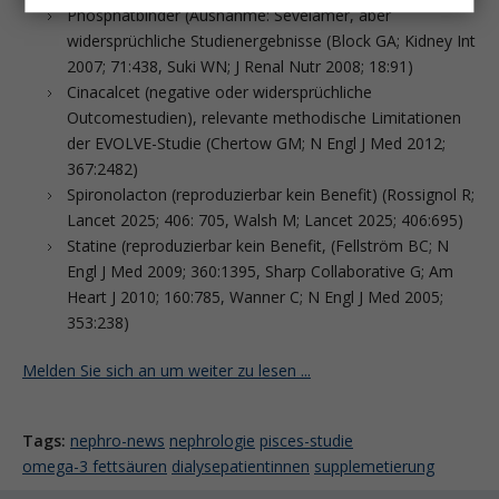
Phosphatbinder (Ausnahme: Sevelamer, aber
widersprüchliche Studienergebnisse (Block GA; Kidney Int
2007; 71:438, Suki WN; J Renal Nutr 2008; 18:91)
Cinacalcet (negative oder widersprüchliche
Outcomestudien), relevante methodische Limitationen
der EVOLVE-Studie (Chertow GM; N Engl J Med 2012;
367:2482)
Spironolacton (reproduzierbar kein Benefit) (Rossignol R;
Lancet 2025; 406: 705, Walsh M; Lancet 2025; 406:695)
Statine (reproduzierbar kein ­Benefit, (Fellström BC; N
Engl J Med 2009; 360:1395, Sharp Collaborative G; Am
Heart J 2010; 160:785, Wanner C; N Engl J Med 2005;
353:238)
Melden Sie sich an um weiter zu lesen ...
Tags:
nephro-news
nephrologie
pisces-studie
omega-3 fettsäuren
dialysepatientinnen
supplemetierung