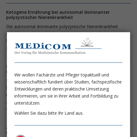
Ketogene Ernährung bei autosomal dominanter
polyzystischer Nierenkrankheit
Die autosomal dominante polyzystische Nierenkrankheit
(ADPKD) ist die häufigste erbliche Nierenerkrankung und
betrifft weltweit mehr als 7 Millionen Menschen (Lanktree MB;
JASN 2018; 29:2593).
Langsame Korrektur der Hyponatriämie: Fällt ein
Dogma?
Wir wollen Fachärzte und Pfleger topaktuell und
Die Hyponatriämie (Serumnatrium <135 mmol/L) ist die
wissenschaftlich fundiert über Studien, fachspezifische
häufigste Elektrolytstörung bei hospitalisierten PatientInnen
Entwicklungen und deren praktische Umsetzung
mit einer geschätzten Prävalenz von 15-30% und begegnet
informieren, um sie in ihrer Arbeit und Fortbildung zu
ÄrztInnen der Akut- und Intensivmedizin, der Nephrologie
unterstützen.
sowie der Endokrinologie nahezu täglich.
Wählen Sie dazu bitte Ihr Land aus.
Adipositas bei Hämodialyse: Behandeln oder nicht
behandeln?