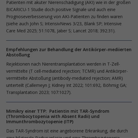
Patienten mit akuter Nierenschädigung (AKI) wie in der großen
BICARICU-1 Studie doch positive Signale und auch eine
Prognoseverbesserung von AKI-Patienten zu finden waren
(siehe auch John S; IntensivNews 3/23, Blank SP; Intensive
Care Med 2025; 51:1078, Jaber S; Lancet 2018; 392:31).
Empfehlungen zur Behandlung der Antikörper-mediierten
Abstoßung
Rejektionen nach Nierentransplanta­tion werden in T-Zell-
vermittelte (T cell-mediated rejection; TCMR) und Antikörper-
vermittelte Abstoßung (antibody-mediated rejection; AMR)
unterteilt (Callemeyn J; Kidney Int 2022; 101:692, Böhmig GA;
Transplantation 2023; 107:1027).
Mimikry einer TTP: Patientin mit TAR-Syndrom
(Thrombocytopenia with Absent Radii) und
Immunthrombozytopenie (ITP)
Das TAR-Syndrom ist eine angeborene Erkrankung, die durch
eine bilaterale Radiusaplasie und eine Thrombozytopenie