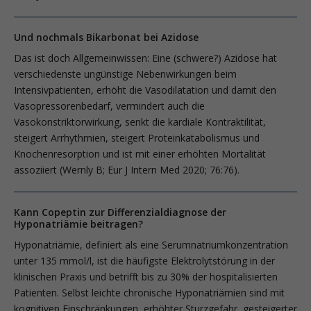
Und nochmals Bikarbonat bei Azidose
Das ist doch Allgemeinwissen: Eine (schwere?) Azidose hat
verschiedenste ungünstige Nebenwirkungen beim
Intensivpatienten, erhöht die Vasodilata­tion und damit den
Vasopressorenbedarf, vermindert auch die
Vasokonstriktorwirkung, senkt die kardiale Kontraktilität,
steigert Arrhythmien, steigert Proteinkatabolismus und
Knochenresorption und ist mit einer erhöhten Mortalität
assoziiert (Wernly B; Eur J Intern Med 2020; 76:76).
Kann Copeptin zur Differenzialdiagnose der
Hyponatriämie beitragen?
Hyponatriämie, definiert als eine Serumnatriumkonzentration
unter 135 mmol/l, ist die häufigste Elektrolytstörung in der
klinischen Praxis und betrifft bis zu 30% der hospitalisierten
Patienten. Selbst leichte chronische Hypona­triämien sind mit
kognitiven Einschränkungen, erhöhter Sturzgefahr, gesteigerter