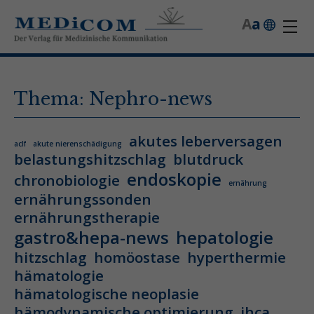
A
a
Thema: Nephro-news
akutes leberversagen
aclf
akute nierenschädigung
belastungshitzschlag
blutdruck
endoskopie
chronobiologie
ernährung
ernährungssonden
ernährungstherapie
gastro&hepa-news
hepatologie
hitzschlag
homöostase
hyperthermie
hämatologie
hämatologische neoplasie
hämodynamische optimierung
ihca