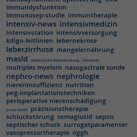
immundysfunktion
immunosep-studie
immuntherapie
intensiv-news
intensivmedizin
intensivstation
intensivversorgung
kdigo-leitlinien
lebernekrose
leberzirrhose
mangelernährung
masld
metabolische lebererkrankung
mikrobiom
multiples myelom
nasogastrale sonde
nephro-news
nephrologie
niereninsuffizienz
nutrition
peg-implantationstechniken
perioperative nierenschädigung
präzisionstherapie
pisces-studie
schluckstörung
semaglutid
sepsis
septischer schock
surrogatparamenter
vasopressortherapie
öggh