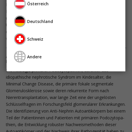
Österreich
In den ersten Jahren der Hämodialyse-Therapie waren
PatientInnen phänotypisch häufig geprägt durch Malnutrition
und Untergewicht, bedingt durch Urämie, Eiweißverluste im
Deutschland
Urin oder als Folge von proteinarmer Ernährung, die
durchgeführt wurde, um den Beginn der Dialysetherapie so
weit wie möglich hinauszuzögern.
Schweiz
Anti-Nephrin Antikörper bei Podozytopathien: Ein
Andere
Paradigmenwechsel für Diagnostik und Therapie­
Die Ätiologie primärer ­Podozytopathien, darunter das
idiopathische nephrotische Syndrom im Kindesalter, die
Minimal Change Disease, die primäre fokale segmentale
Glomerulosklerose sowie deren rekurrente Form nach
Nierentransplantation, war lange Zeit eine der ungelösten
Schlüsselfragen im Forschungsfeld glomerulärer Erkrankungen.
Die Identifizierung von Anti-Nephrin Autoantikörpern bei einem
Teil der Patientinnen und Patienten mit primären Podozytopa­
thien, die Entwicklung robuster Nachweismethoden dieser
Autoantikörper und der Nachweis ihrer Pathogenität haben zu