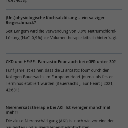
16:e74638).
(Un-)physiologische Kochsalzlösung – ein salziger
Beigeschmack?
Seit Langem wird die Verwendung von 0,9% Natriumchlorid-
Lösung (NaCl 0,9%) zur Volumentherapie kritisch hinterfragt.
CKD und HFrEF: Fantastic Four auch bei eGFR unter 30?
Fünf Jahre ist es her, dass die „Fantastic four“ durch den
Kollegen Bauersachs im European Heart Journal als fester
Terminus etabliert wurden (Bauersachs J; Eur Heart J 2021;
42:681).
Nierenersatztherapie bei AKI: Ist weniger manchmal
mehr?
Die akute Nierenschädigung (AKI) ist nach wie vor eine der
häufigsten und zugleich lebensbedrohlichsten