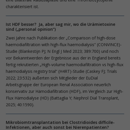
charakterisiert ist.
Ist HDF besser? Ja, aber sag mir, wo die Urämietoxine
sind („personal opinion“)
Zwei Jahre nach Publikation der „Comparison of high-dose
haemodiafiltration with high-flux haemodialysis“ (CONVINCE)-
Studie (Blankestijn PJ; N Engl J Med 2023; 389:700) und noch
vor Bekanntwerden der Ergebnisse aus der in England bereits
fertig rekrutierten „High-volume haemodiafiltration vs high-flux
haemodialysis registry trial“ (H4RT)-Studie (Caskey FJ; Trials
2022; 23:532) äußerten sich Mitglieder der EuDial
Arbeitsgruppe der Euro­pean Renal Association neuerlich
konservativ zur Hämodiafiltration (HDF), im Vergleich zur High-
Flux Hämodialyse (HD) (Battaglia Y; Nephrol Dial Transplant,
2025; 40:1590).
Mikrobiomtransplantation bei Clostridioides difficile-
Infektionen, aber auch sonst bei Nierenpatienten?