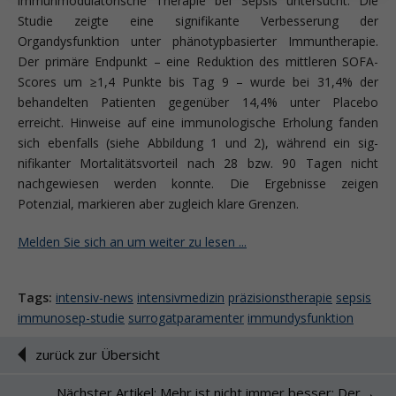
immunmodulatorische Therapie bei Sepsis untersucht. Die
Studie zeigte eine signifikante Verbesserung der
Organdysfunktion unter phänotypbasierter Immuntherapie.
Der primäre Endpunkt – eine Reduktion des mittleren SOFA-
Scores um ≥1,4 Punkte bis Tag 9 – wurde bei 31,4% der
behandelten Patienten gegenüber 14,4% unter Placebo
erreicht. Hinweise auf eine immunologische Erholung fanden
sich ebenfalls (siehe Abbildung 1 und 2), während ein sig­
nifikanter Mortalitätsvorteil nach 28 bzw. 90 Tagen nicht
nachgewiesen werden konnte. Die Ergebnisse zeigen
Potenzial, markieren aber zugleich klare Grenzen.
Melden Sie sich an um weiter zu lesen ...
Tags:
intensiv-news
intensivmedizin
präzisionstherapie
sepsis
immunosep-studie
surrogatparamenter
immundysfunktion
zurück zur Übersicht
Nächster Artikel: Mehr ist nicht immer besser: Der