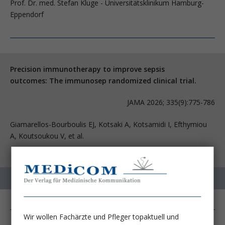
Prof. Dr. med. Stefan Kluge - Universitätsklinikum Hamburg-
Eppendorf
Precision immunotherapy to improve sepsis
outcomes: The immunosep randomized clinical trial.
JAMA 2026; 335(9):775-786
Giamarellos-Bourboulis EJ, Kotsaki A, Kotsamidi I, Efthymiou
A, Koutsoukou V, et al.
Wir wollen Fachärzte und Pfleger topaktuell und