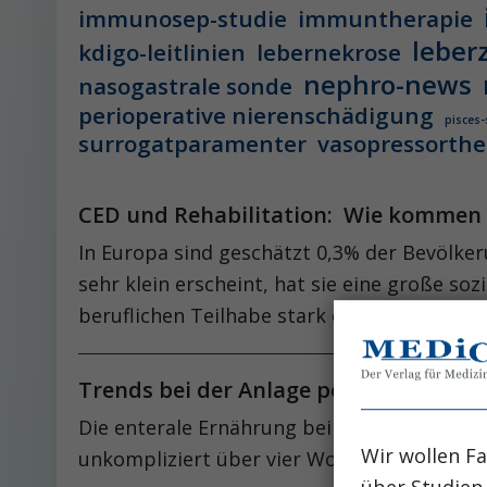
immunosep-studie
immuntherapie
leber
kdigo-leitlinien
lebernekrose
nephro-news
nasogastrale sonde
perioperative nierenschädigung
pisces-
surrogatparamenter
vasopressorthe
CED und Rehabilitation: Wie kommen P
In Europa sind geschätzt 0,3% der Bevölke
sehr klein erscheint, hat sie eine große so
beruflichen Teilhabe stark eingeschränkt s
Trends bei der Anlage perkutaner Mag
Die enterale Ernährung bei Patienten mit 
Wir wollen Fa
unkompliziert über vier Wochen mit einer 
über Studien