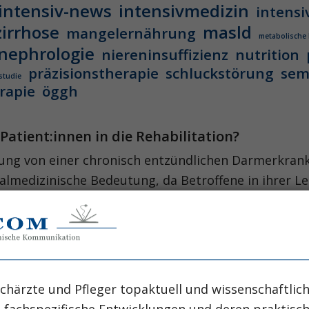
intensiv-news
intensivmedizin
intensi
zirrhose
masld
mangelernährung
metabolische
nephrologie
niereninsuffizienz
nutrition
präzisionstherapie
schluckstörung
sem
studie
rapie
öggh
atient:innen in die Rehabilitation?
rung von einer chronisch entzündlichen Darmerkrank
zialmedizinische Bedeutung, da Betroffene in ihrer L
ind.
ensonden: „Push, Pull oder Hybrid?“
Schluckstörungen oder Stenosen im oberen Gastroint
chärzte und Pfleger topaktuell und wissenschaftlich
nasogastralen Sonde aufrechterhalten werden.
, fachspezifische Entwicklungen und deren praktis