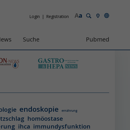
A
a
Login
Registration
News
Suche
Pubmed
endoskopie
ologie
ernährung
itzschlag
homöostase
erung
ihca
immundysfunktion