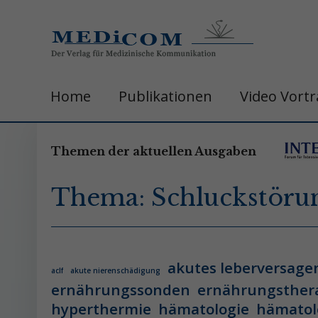
Home
Publikationen
Video Vort
Themen der aktuellen Ausgaben
Thema: Schluckstöru
akutes leberversage
aclf
akute nierenschädigung
ernährungssonden
ernährungsther
hyperthermie
hämatologie
hämatol