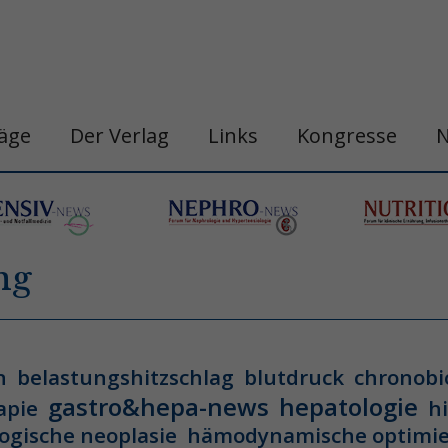
räge
Der Verlag
Links
Kongresse
ng
n
belastungshitzschlag
blutdruck
chronobi
gastro&hepa-news
hepatologie
apie
h
ogische neoplasie
hämodynamische optimi