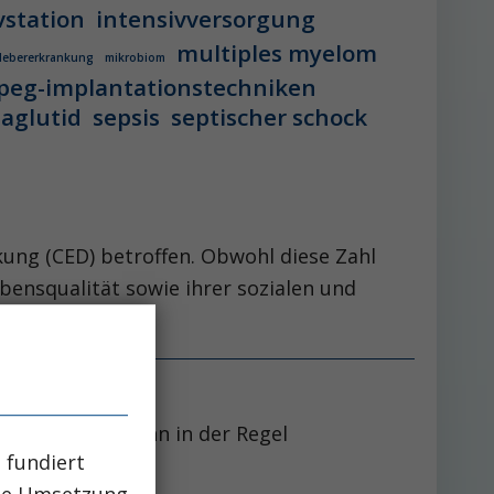
vstation
intensivversorgung
multiples myelom
 lebererkrankung
mikrobiom
peg-implantationstechniken
aglutid
sepsis
septischer schock
ung (CED) betroffen. Obwohl diese Zahl
ebensqualität sowie ihrer sozialen und
estinaltrakt kann in der Regel
 fundiert
che Umsetzung