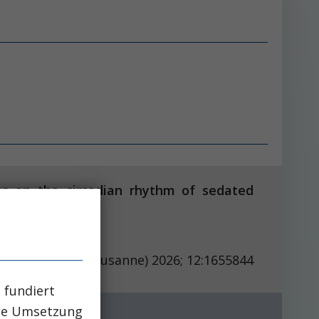
ons on the circadian rhythm of sedated
Front Med (Lausanne) 2026; 12:1655844
 fundiert
che Umsetzung