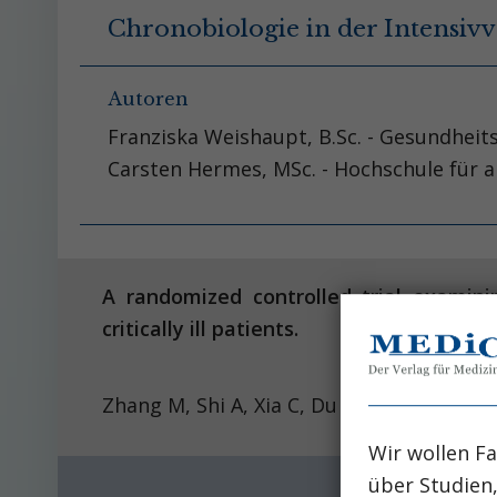
Chronobiologie in der Intensiv
Autoren
Franziska Weishaupt, B.Sc. - Gesundheit
Carsten Hermes, MSc. - Hochschule für
A randomized controlled trial examini
critically ill patients.
Zhang M, Shi A, Xia C, Du L, Zheng S, Nan
Wir wollen Fa
über Studien