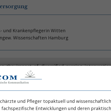
versorgung
s- und Krankenpflegerin Witten
 angew. Wissenschaften Hamburg
ng the impact of diversified nursing interventi
 Y, Cheng Z
chärzte und Pfleger topaktuell und wissenschaftlich
, fachspezifische Entwicklungen und deren praktis