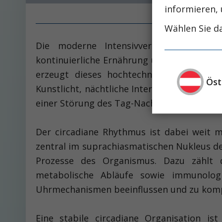
informieren, 
Wählen Sie da
Die moderne Intensivversorgung steht 
kontinuierliche Ernährung und engmaschige
erzeugt dieses hochtechnisierte Settin
Öst
Kunstlicht, nächtliche Interventionen, Al
einer Störung des Tag-Nacht-Rhythmus (Gabo
Der circadiane Rhythmus ist dabei weit m
zentral im suprachiasmatischen Nukleus de
Prozesse des Organismus. Dazu zählt d
metabolische Abläufe sowie immunologi
Uhrmechanismen beeinflussen und zu komple
Eine stabile circadiane Organisation i