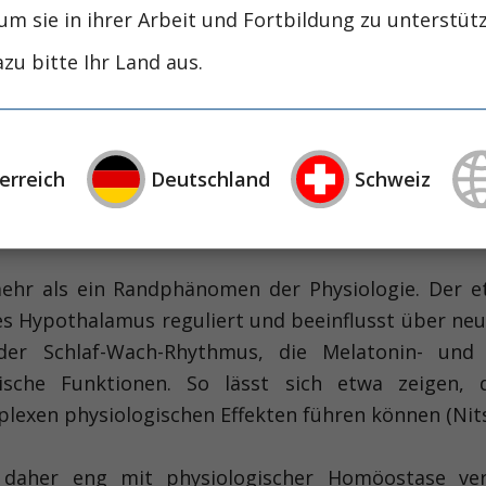
um sie in ihrer Arbeit und Fortbildung zu unterstüt
zu bitte Ihr Land aus.
für maximale physiologische ­Kontrolle. Beatmu
s Monitoring sichern das Überleben kritisch kranke
g eine Umgebung, die systematisch circadiane De
erreich
Deutschland
Schweiz
armgeräusche, fragmentierte Ruhephasen und fehlend
r JY; Am J Respir Crit Care Med 2003; 167:708).
ehr als ein Randphänomen der ­Physiologie. Der 
s Hypothalamus reguliert und beeinflusst über ne
er Schlaf-Wach-Rhythmus, die Melatonin- und Co
sche Funktionen. So lässt sich etwa zeigen, d
xen physiologischen Effekten führen können (Nitsch
st daher eng mit physiologischer Homöo­stase ve