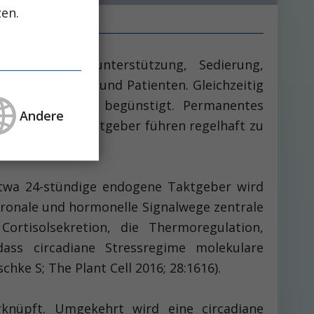
zen.
ng, Kreislaufunterstützung, Sedierung,
r Patientinnen und Patienten. Gleichzeitig
synchronisation begünstigt. Permanentes
Andere
e natürliche Zeitgeber führen regelhaft zu
etwa 24-stündige ­endogene Taktgeber wird
uronale und hormonelle Signalwege zentrale
rtisolsekretion, die Thermoregulation,
ass circadiane Stressregime molekulare
ke S; The Plant Cell 2016; 28:1616).
rknüpft. Umgekehrt wird eine circadiane