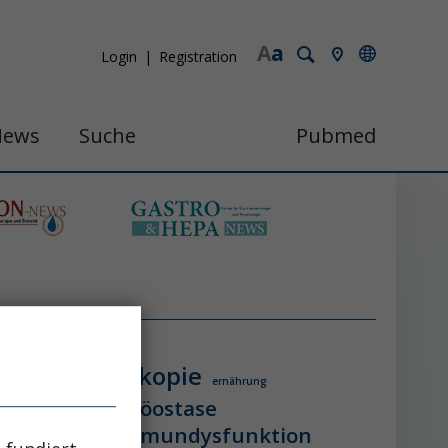
A
a
Login
Registration
News
Suche
Pubmed
endoskopie
ologie
ernährung
itzschlag
homöostase
erung
ihca
immundysfunktion