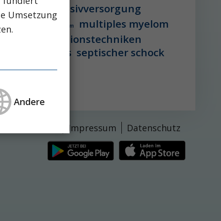
 fundiert
vstation
intensivversorgung
che Umsetzung
multiples myelom
 lebererkrankung
mikrobiom
zen.
peg-implantationstechniken
aglutid
sepsis
septischer schock
Andere
Kontakt
Impressum
Datenschutz