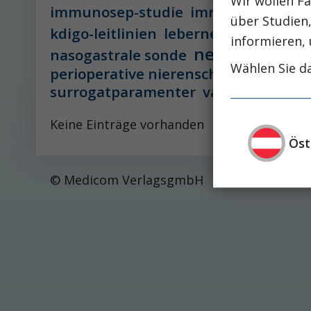
Wir wollen Fa
immunosep-studie
immuntherapie
über Studien
leber
kdigo-leitlinien
lebernekrose
informieren, 
nephro-news
nasogastrale sonde
Wählen Sie da
perioperative nierenschädigung
pisces-
surrogatparamenter
vasopressorthe
Keine Einträge vorhanden
Öst
© Medicom VerlagsgmbH