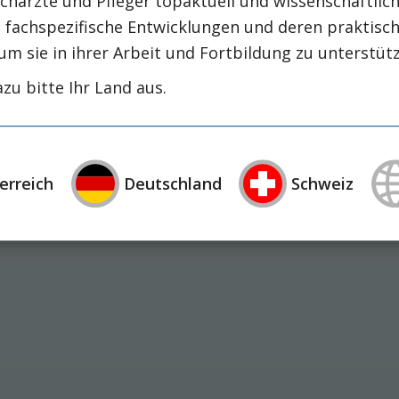
chärzte und Pfleger topaktuell und wissenschaftlich
intensiv-news
intensivmedizin
intensi
, fachspezifische Entwicklungen und deren praktis
zirrhose
masld
mangelernährung
metabolische
um sie in ihrer Arbeit und Fortbildung zu unterstüt
nephrologie
niereninsuffizienz
nutrition
zu bitte Ihr Land aus.
präzisionstherapie
schluckstörung
sem
studie
rapie
öggh
erreich
Deutschland
Schweiz