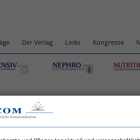
räge
Der Verlag
Links
Kongresse
n
belastungshitzschlag
blutdruck
chronobi
gastro&hepa-news
hepatologie
apie
h
ogische neoplasie
hämodynamische optimi