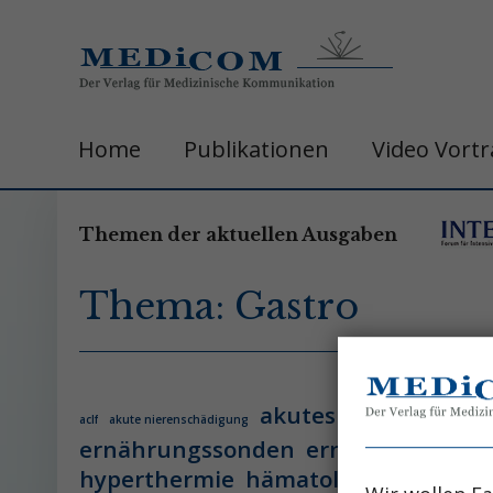
Home
Publikationen
Video Vort
Themen der aktuellen Ausgaben
Thema: Gastro
akutes leberversage
aclf
akute nierenschädigung
ernährungssonden
ernährungsther
hyperthermie
hämatologie
hämatol