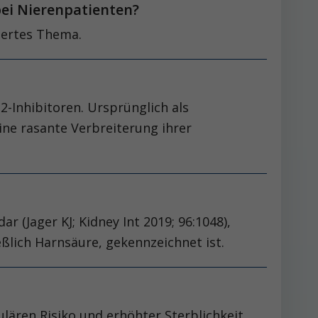
 bei Nierenpatienten?
tiertes Thema.
-Inhibitoren. Ursprünglich als
ne rasante Verbreiterung ihrer
(Jager KJ; Kidney Int 2019; 96:1048),
eßlich Harnsäure, gekennzeichnet ist.
lären Risiko und erhöhter Sterblichkeit