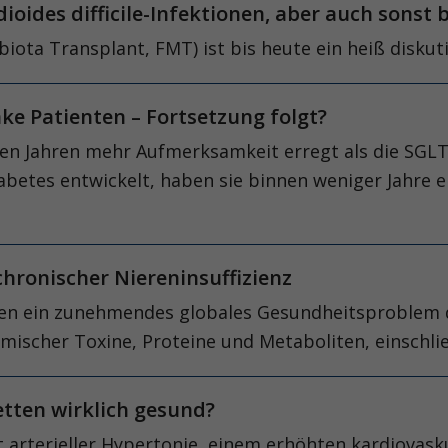
ioides difficile-Infektionen, aber auch sonst
iota Transplant, FMT) ist bis heute ein heiß disku
ke Patienten – Fortsetzung folgt?
en Jahren mehr Aufmerksamkeit erregt als die SGLT2
etes entwickelt, haben sie binnen weniger Jahre ei
hronischer Niereninsuffizienz
n ein zunehmendes globales Gesundheitsproblem dar 
mischer Toxine, Proteine und Metaboliten, einschli
etten wirklich gesund?
 arterieller Hypertonie, einem erhöhten kardiovasku