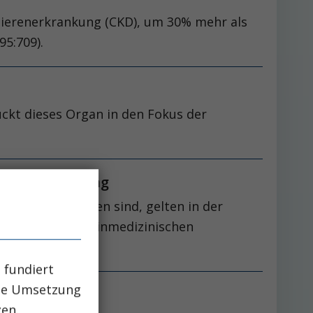
 Nierenerkrankung (CKD), um 30% mehr als
95:709).
ckt dieses Organ in den Fokus der
schen Betreuung
erapie angewiesen sind, gelten in der
gehenden allgemeinmedizinischen
 fundiert
che Umsetzung
zen.