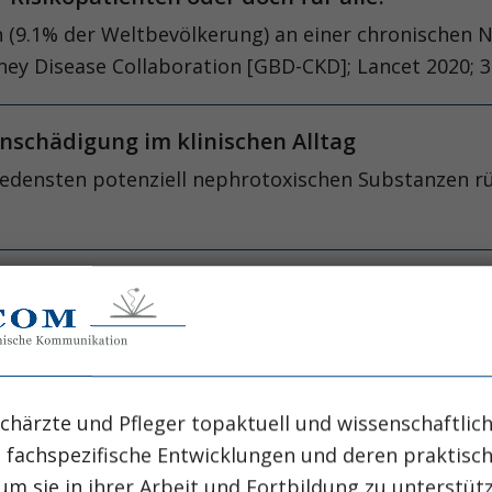
en (9.1% der Weltbevölkerung) an einer chronischen
ney Disease Collaboration [GBD-CKD]; Lancet 2020; 3
nschädigung im klinischen Alltag
iedensten potenziell nephrotoxischen Substanzen rü
 Herausforderungen bei der (zahn-) medizini
ffizienz (CKD) leiden und dadurch auf eine Dialyseth
. Aufgrund ihrer Grunderkrankung und damit einher
enten eine besondere zahnmedizinische Betreuung.
chärzte und Pfleger topaktuell und wissenschaftlich
, fachspezifische Entwicklungen und deren praktis
ei Dialysepatienten?
um sie in ihrer Arbeit und Fortbildung zu unterstüt