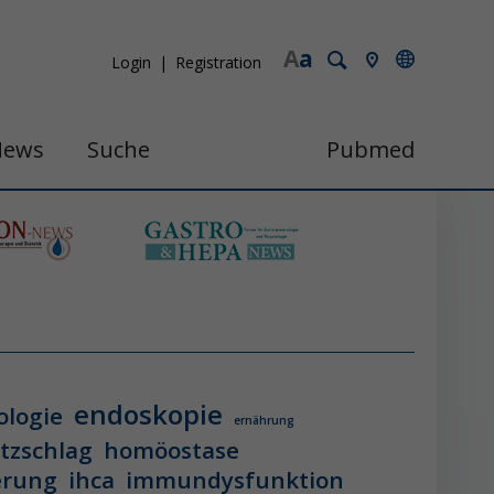
A
a
Login
Registration
News
Suche
Pubmed
endoskopie
ologie
ernährung
itzschlag
homöostase
erung
ihca
immundysfunktion