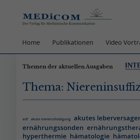
Home
Publikationen
Video Vort
Themen der aktuellen Ausgaben
Thema: Niereninsuffi
akutes leberversage
aclf
akute nierenschädigung
ernährungssonden
ernährungsther
hyperthermie
hämatologie
hämatol