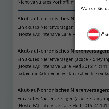
Nicht-valvuläres Vorhofflimmern ist eine hä
Wählen Sie da
Akut-auf-chronisches Nierenversagen:
Ein akutes Nierenversagen (acute kidney inj
(Hoste EAJ; Intensive Care Med 2015; 41:1411
Öst
Akut-auf-chronisches Nierenversagen:
Ein akutes Nierenversagen (acute kidney inj
(Hoste EAJ; Intensive Care Med 2015; 41:141
haben im Rahmen einer kritischen Erkranku
Akut-auf-chronisches Nierenversagen:
Ein akutes Nierenversagen (acute kidney inj
(Hoste EAJ; Intensive Care Med 2015; 41:141