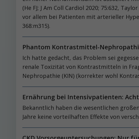
(He FJ; J Am Coll Cardiol 2020; 75:632, Tay
vor allem bei Patienten mit arterieller Hy
368:m315).
Phantom Kontrastmittel-Nephropathie
Ich hatte gedacht, das Problem sei gegessen
renale Toxizität von Kontrastmitteln in Fra
Nephropathie (KIN) (korrekter wohl Kontrast
Ernährung bei Intensivpatienten: Acht
Bekanntlich haben die wesentlichen großen 
Jahre keine vorteilhaften Effekte von vers
CKD Vorsorgeuntersuchungen: Nur für 