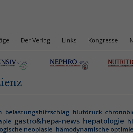
räge
Der Verlag
Links
Kongresse
zienz
n
belastungshitzschlag
blutdruck
chronobi
gastro&hepa-news
hepatologie
apie
h
ogische neoplasie
hämodynamische optimi