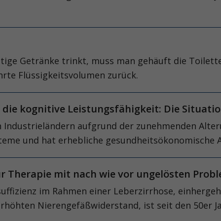
tige Getränke trinkt, muss man gehäuft die Toilet
hrte Flüssigkeitsvolumen zurück.
f die kognitive Leistungsfähigkeit: Die Situat
n Industrieländern aufgrund der zunehmenden Alter
steme und hat erhebliche gesundheitsökonomische 
r Therapie mit nach wie vor ungelösten Pro
nsuffizienz im Rahmen einer Leberzirrhose, einherg
rhöhten Nierengefäßwiderstand, ist seit den 50er J