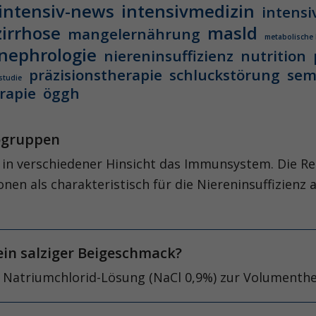
intensiv-news
intensivmedizin
intensi
zirrhose
masld
mangelernährung
metabolische
nephrologie
niereninsuffizienz
nutrition
präzisionstherapie
schluckstörung
sem
studie
rapie
öggh
kogruppen
t in verschiedener Hinsicht das Immunsystem. Die 
en als charakteristisch für die Niereninsuffizienz 
 ein salziger Beigeschmack?
Natriumchlorid-Lösung (NaCl 0,9%) zur Volumenther