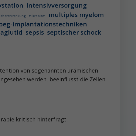
vstation
intensivversorgung
multiples myelom
 lebererkrankung
mikrobiom
peg-implantationstechniken
aglutid
sepsis
septischer schock
Retention von sogenannten urämischen
angesehen werden, beeinflusst die Zellen
apie kritisch hinterfragt.