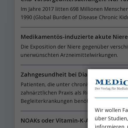
Im Jahre 2017 litten 698 Millionen Mensch
1990 (Global Burden of Disease Chronic Kid
Medikamentös-induzierte akute Niere
Die Exposition der Niere gegenüber versch
unerwünschten Arzneimittelwirkungen.
Zahngesundheit bei Dialysepatienten:
Patienten, die unter chronischer Niereninsu
zahnärztlichen Praxis als Risikopatienten
Begleiterkrankungen benötigen diese Pati
Wir wollen Fa
über Studien
NOAKs oder Vitamin-K-Antagonisten b
informieren, 