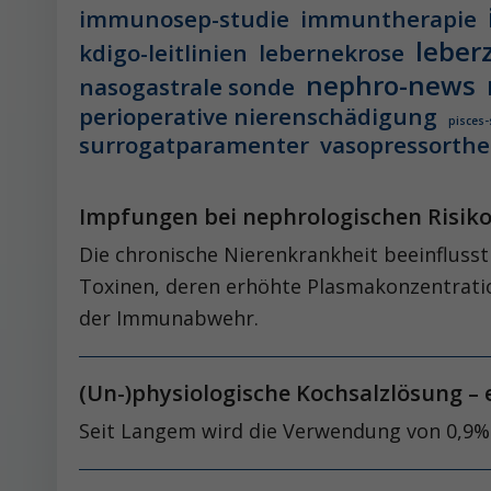
immunosep-studie
immuntherapie
leber
kdigo-leitlinien
lebernekrose
nephro-news
nasogastrale sonde
perioperative nierenschädigung
pisces-
surrogatparamenter
vasopressorthe
Impfungen bei nephrologischen Risi
Die chronische Nierenkrankheit beeinfluss
Toxinen, deren erhöhte Plasmakonzentration
der Immunabwehr.
(Un-)physiologische Kochsalzlösung –
Seit Langem wird die Verwendung von 0,9% 