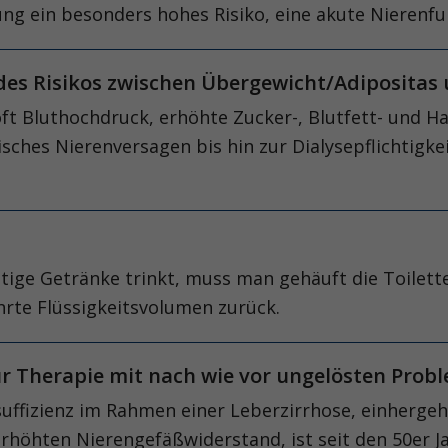
ng ein besonders hohes Risiko, eine akute Nierenfu
 des Risikos zwischen Übergewicht/Adipositas
ft Bluthochdruck, erhöhte Zucker-, Blutfett- und H
nisches Nierenversagen bis hin zur Dialysepflichtigke
tige Getränke trinkt, muss man gehäuft die Toilet
hrte Flüssigkeitsvolumen zurück.
r Therapie mit nach wie vor ungelösten Pro
nsuffizienz im Rahmen einer Leberzirrhose, einherg
höhten Nierengefäß­widerstand, ist seit den 50er J