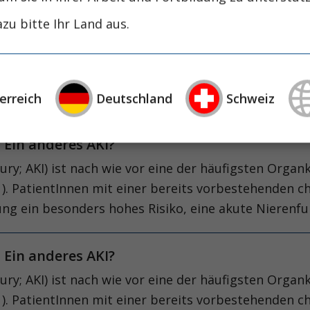
ufige Erkrankung und tritt mit steigender Inzidenz 
zu bitte Ihr Land aus.
 Ein anderes AKI?
ury; AKI) ist nach wie vor eine der häufigsten Orga
).
erreich
Deutschland
Schweiz
 Ein anderes AKI?
ury; AKI) ist nach wie vor eine der häufigsten Orga
1). PatientInnen mit einer bereits vorbestehenden c
ng ein besonders hohes Risiko, eine akute Nierenfu
 Ein anderes AKI?
ury; AKI) ist nach wie vor eine der häufigsten Orga
1). PatientInnen mit einer bereits vorbestehenden c