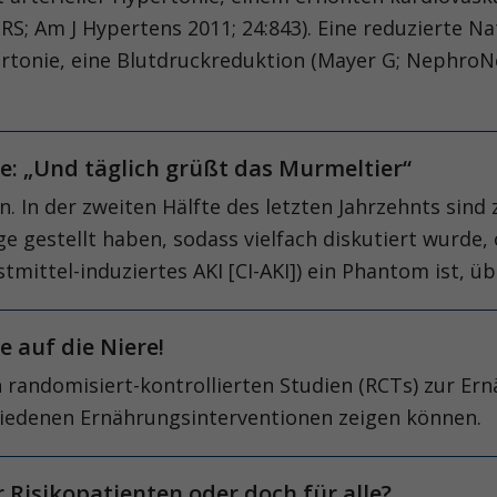
lor RS; Am J Hypertens 2011; 24:843). Eine reduzierte
pertonie, eine Blutdruckreduktion (Mayer G; NephroN
: „Und täglich grüßt das Murmeltier“
. In der zweiten Hälfte des letzten Jahrzehnts sind 
ge gestellt haben, sodass vielfach diskutiert wurde,
mittel-induziertes AKI [CI-AKI]) ein Phantom ist, üb
e auf die Niere!
randomisiert-kontrollierten Studien (RCTs) zur Ern
chiedenen Ernäh­rungsinterventionen zeigen können.
Risikopatienten oder doch für alle?