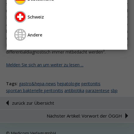
sekundären Infektionen des Peritoneums eine
monomikrobielle Infektion zugrunde. Als Risikofaktoren sind
Schweiz
Patientenalter, Stadium der Leberzirrhose, fortgesetzter
Alkoholkonsum sowie als größter einzelner Risikofaktor die
bereits stattgehabte SBP zu nennen. Findet sich eine SBP in
Andere
der Anamnese, muss von einer bereits gestörten
Barrierefunktion ausgegangen werden und die SBP sollte
3
differentialdiagnostisch immer mitbedacht werden
.
Melden Sie sich an um weiter zu lesen ...
Tags:
gastro&hepa-news
hepatologie
peritonitis
spontan bakterielle peritonitis
antibiotika
parazentese
sbp
zurück zur Übersicht
Nächster Artikel: Vorwort der ÖGGH
© Medicom VerlagsgmbH