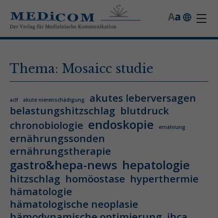
A
a
Thema: Mosaicc studie
akutes leberversagen
aclf
akute nierenschädigung
belastungshitzschlag
blutdruck
endoskopie
chronobiologie
ernährung
ernährungssonden
ernährungstherapie
gastro&hepa-news
hepatologie
hitzschlag
homöostase
hyperthermie
hämatologie
hämatologische neoplasie
hämodynamische optimierung
ihca