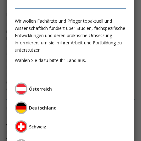
Nachtrag: Bikarbonat bei Azidose Nur gut für die Niere?
Wir wollen Fachärzte und Pfleger topaktuell und
Im letzten Heft der Nephro-News (5/2025) hatte ich die doch
wissenschaftlich fundiert über Studien, fachspezifische
recht komplexe Fragestellung der Bikarbonat-Therapie (NBT)
Entwicklungen und deren praktische Umsetzung
bei schwerer metabolischer Azidose bei Intensivpatienten als
informieren, um sie in ihrer Arbeit und Fortbildung zu
Kommentar zur neuen Studie von Blank und Mitarbeitern
unterstützen.
abgehandelt und dort dargelegt, dass auch in dieser Studie bei
Wählen Sie dazu bitte Ihr Land aus.
Patienten mit akuter Nierenschädigung (AKI) wie in der großen
BICARICU-1 Studie doch positive Signale und auch eine
Prognoseverbesserung von AKI-Patienten zu finden waren
(siehe auch John S; IntensivNews 3/23, Blank SP; Intensive
Österreich
Care Med 2025; 51:1078, Jaber S; Lancet 2018; 392:31).
Deutschland
Und nochmals Bikarbonat bei Azidose
Das ist doch Allgemeinwissen: Eine (schwere?) Azidose hat
verschiedenste ungünstige Nebenwirkungen beim
Schweiz
Intensivpatienten, erhöht die Vasodilata­tion und damit den
Vasopressorenbedarf, vermindert auch die