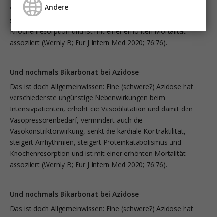
Andere
Vasokonstriktorwirkung, senkt die kardiale Kontraktilität,
steigert Arrhythmien, steigert Proteinkatabolismus und
Knochenresorption und ist mit einer erhöhten Mortalität
assoziiert (Wernly B; Eur J Intern Med 2020; 76:76).
Und nochmals Bikarbonat bei Azidose
Das ist doch Allgemeinwissen: Eine (schwere?) Azidose hat
verschiedenste ungünstige Nebenwirkungen beim
Intensivpatienten, erhöht die Vasodilata­tion und damit den
Vasopressorenbedarf, vermindert auch die
Vasokonstriktorwirkung, senkt die kardiale Kontraktilität,
steigert Arrhythmien, steigert Proteinkatabolismus und
Knochenresorption und ist mit einer erhöhten Mortalität
assoziiert (Wernly B; Eur J Intern Med 2020; 76:76).
Und nochmals Bikarbonat bei Azidose
Das ist doch Allgemeinwissen: Eine (schwere?) Azidose hat