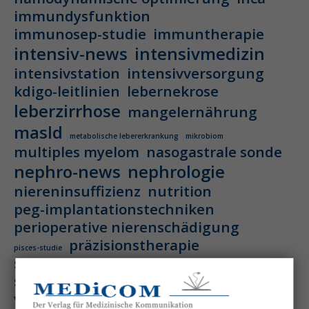
immundysfunktion
immunosep-studie
immuntherapie
intensiv-news
intensivmedizin
intensivstation
intensivversorgung
kdigo-leitlinien
lebernekrose
leberzirrhose
mangelernährung
masld
metabolische lebererkrankung
mikrobiom
multiples myelom
nasogastrale sonde
nephro-news
nephrologie
niereninsuffizienz
nutrition
peg-implantationstechniken
perioperative nierenschädigung
präzisionstherapie
pisces-studie
schluckstörung
semaglutid
sepsis
septischer schock
surrogatparamenter
vasopressortherapie
öggh