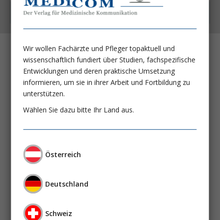
Kostenfrei auch als App
Wir wollen Fachärzte und Pfleger topaktuell und
Spontan bakterielle Peritonitis
wissenschaftlich fundiert über Studien, fachspezifische
Entwicklungen und deren praktische Umsetzung
Dr. med. David Voigt
informieren, um sie in ihrer Arbeit und Fortbildung zu
unterstützen.
Vorwort der ÖGGH
Wählen Sie dazu bitte Ihr Land aus.
Univ.-Prof. Dr. Harald Hofer
Univ.-Prof. Dr. Peter Fickert
Prim. Univ.-Prof. Dr. Markus Peck-Radosavljevic
Österreich
Highlights der Highlights
Prim. Prof. Dr. Rainer Schöfl
Deutschland
Mikrobiomtransplantation bei
Clostridioides difficile-Infektionen:
Schweiz