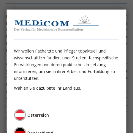
Das Management von Patient:innen vor und nach einer
Lebertransplantation ist oft mit vielen Unsicherheiten
verbunden. Auf den folgenden fünf Seiten geben wir
Ihnen daher kompakt zusammengefasst und nach
Überschriften gegliedert einen Überblick über relevante
Neuerungen und Wissenswertes für die Praxis.
Wir wollen Fachärzte und Pfleger topaktuell und
wissenschaftlich fundiert über Studien, fachspezifische
Grundlage dafür bilden Vorträge vom Pre-Symposiums der
Entwicklungen und deren praktische Umsetzung
youngÖGGH, welches im Jänner vor dem alljährlichen
informieren, um sie in ihrer Arbeit und Fortbildung zu
Lebertransplantationskurs in Innsbruck unter der Leitung von
unterstützen.
Univ. Prof. Heinz Zoller, Univ. Prof. Dr. Stefan Schneeberger
Wählen Sie dazu bitte Ihr Land aus.
und Prim. Univ.-Prof. Dr. Ivo Graziadei stattfand. Der Inhalt
orientiert sich dabei an den rezenten S2k-­Leitlinien der
Deutschen Gesellschaft für Gastroenterologie, Verdauungs-
und Stoffwechselkrankheiten
(DGVS) sowie dem Update der
Österreich
Leitlinie der
Europäischen Lebergesellschaft
(EASL) [1,2].
Wann zur Lebertransplantation?
Deutschland