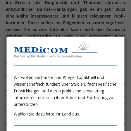
Im Bereich der Diagnostik und Therapie chronisch
entzündlicher Darmerkrankungen gab es im Jahr 2022
eine Reihe interessanter und klinisch relevanter Publi­
kationen. Diese sollen im Folgenden zusammengefasst
werden. Ein solcher Überblick kann nicht den Anspruch
erheben, vollständig zu sein und entspricht einer
subjektiven Auswahl des Verfassers.
TNF-Hemmer und Operationsrisiken: Absetzen ja oder
nein?
Bisher war es unklar, ob unter einer Therapie mit Anti-TNF-
Wir wollen Fachärzte und Pfleger topaktuell und
Antikörpern ein erhöhtes Operationsrisiko besteht. Wurden
wissenschaftlich fundiert über Studien, fachspezifische
Patienten mit Anti-TNF-Therapie operiert, wurde häufig die
Entwicklungen und deren praktische Umsetzung
Therapie ausgesetzt, was zu Schüben der chronisch
informieren, um sie in ihrer Arbeit und Fortbildung zu
entzündlichen Darmerkrankungen führen kann. Daher ist die
unterstützen.
Studie von Cohen et al. von grosser Bedeutung. In der
Wählen Sie dazu bitte Ihr Land aus.
sogenannten PUCCINI Studie wurden TNF-Hemmer bei 565
Patienten vor einer Operation abgesetzt, bei 382 Patienten
wurde die Therapie fortgeführt (1).