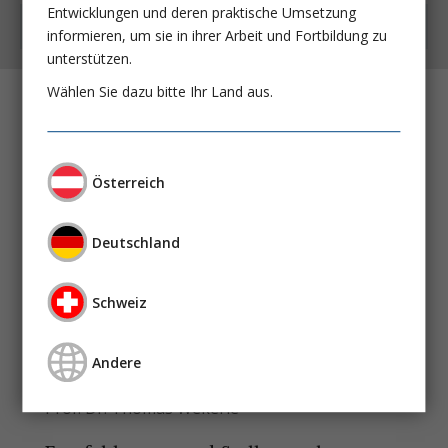
Entwicklungen und deren praktische Umsetzung
Kostenfrei auch als App
informieren, um sie in ihrer Arbeit und Fortbildung zu
unterstützen.
Wählen Sie dazu bitte Ihr Land aus.
Immersive Technologien in der
Nephrologie
Philipp Russ
Jonas Einloft
Österreich
Prof. Dr. Ivica Grgic
Deutschland
Sauerstoffsensorfunktion der Nieren
PD Dr. Lisa Geis
Prof. Dr. med. Armin Kurtz
Schweiz
Induktion einer Immuntoleranz nach
TX: Wo stehen wir?
Andere
Dr. Scient. med. Anna Marianne Weijler
Prof. Dr. Thomas Wekerle