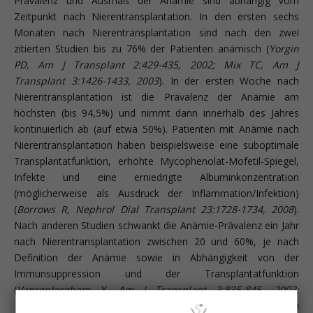
Prävalenz und Ausmaß der Anämie sind abhängig vom
Zeitpunkt nach Nierentransplantation. In den ersten sechs
Monaten nach Nierentransplantation sind nach den zwei
zitierten Studien bis zu 76% der Patienten anämisch (
Yorgin
PD, Am J Transplant 2:429-435, 2002; Mix TC, Am J
Transplant 3:1426-1433, 2003
). In der ersten Woche nach
Nierentransplantation ist die Prävalenz der Anämie am
höchsten (bis 94,5%) und nimmt dann innerhalb des Jahres
kontinuierlich ab (auf etwa 50%). Patienten mit Anämie nach
Nierentransplantation haben beispielsweise eine suboptimale
Transplantatfunktion, erhöhte Mycophenolat-Mofetil-Spiegel,
Infekte und eine erniedrigte Albuminkonzentration
(möglicherweise als Ausdruck der Inflammation/Infektion)
(
Borrows R, Nephrol Dial Transplant 23:1728-1734, 2008
).
Nach anderen Studien schwankt die Anämie-Prävalenz ein Jahr
nach Nierentransplantation zwischen 20 und 60%, je nach
Definition der Anämie sowie in Abhängigkeit von der
Immunsuppression und der Transplantatfunktion
(
Vanrenterghem Y, Am J Transplant 3:835-845, 2003;
Turkowski-Duhem A, Transplantation 80:903-909, 2005; Shah