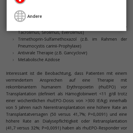
Maligne Erkrankungen
Persistierender Hyperparathyreoidismus
Andere
Inhibitoren des Renin-Angiotensin-Systems
Immunsuppression (Mycophenolat Mofetil, Azathioprin,
Tacrolimus, Sirolimus, Everolimus)
Trimethoprin-Sulfamethoxazol (z.B. im Rahmen der
Pneumocystis carinii-Prophylaxe)
Antivirale Therapie (z.B. Gancyclovir)
Metabolische Azidose
Interessant ist die Beobachtung, dass Patienten mit einem
vermindertem Ansprechen auf eine Therapie mit
rekombinantem humanem Erythropoietin (rhuEPO) vor
Transplantation (definiert als Hämoglobinwert <11 g/dl trotz
einer wöchentlichen rhuEPO-Dosis von >300 IE/kg) innerhalb
von 5 Jahren nach Nierentransplantation eine höhere Rate an
Transplantatversagen (50 versus 41,7%; P=0,0091) und eine
höhere Rate an Dialysepflichtigkeit oder Retransplantation
(41,7 versus 32%; P=0,0091) haben als rhuEPO-Responder vor