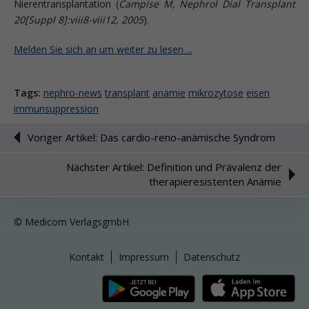
Nierentransplantation (
Campise M, Nephrol Dial Transplant
20[Suppl 8]:viii8-viii12, 2005
).
Melden Sie sich an um weiter zu lesen ...
Tags:
nephro-news
transplant
anämie
mikrozytose
eisen
immunsuppression
Voriger Artikel: Das cardio-reno-anämische Syndrom
Nächster Artikel: Definition und Prävalenz der
therapieresistenten Anämie
© Medicom VerlagsgmbH
Kontakt
Impressum
Datenschutz