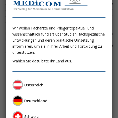
N, Transplantation 81:1112-1118, 2006; Rigatto C, Semin
Nephrol 26:307-312, 2006; Afzali B, Am J Kidney Dis 48:519-
536, 2006; Imoagene-Oyedeji AE, J Am Soc Nephrol 17:3240-
3247, 2006; Kamar N, Transplantation 85:1120-1124, 2008
).
Wir wollen Fachärzte und Pfleger topaktuell und
Faktoren, die das Ausmaß der Anämie nach
wissenschaftlich fundiert über Studien, fachspezifische
Nierentransplantation bestimmen, lassen sich wie folgt
Entwicklungen und deren praktische Umsetzung
zusammenfassen (modifiziert nach
Winkelmayer WC, Clin J
informieren, um sie in ihrer Arbeit und Fortbildung zu
Am Soc Nephrol 3[Suppl 2]:S49-S55, 2008
):
unterstützen.
Wählen Sie dazu bitte Ihr Land aus.
Alter von Nierenspender und Nierenempfänger
Geschlecht
Transplantatdysfunktion
- Akute Abstoßung
Österreich
- Chronisches Transplantatversagen
Blutverluste
Eisenmangel
Deutschland
Vitaminmangel
Hämolyse
Infektion/Inflammation
Schweiz